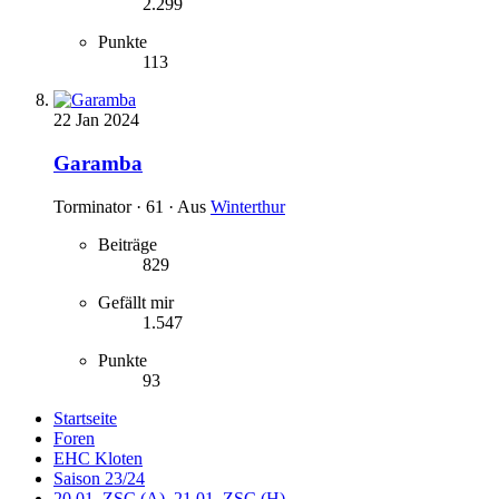
2.299
Punkte
113
22 Jan 2024
Garamba
Torminator
·
61
·
Aus
Winterthur
Beiträge
829
Gefällt mir
1.547
Punkte
93
Startseite
Foren
EHC Kloten
Saison 23/24
20.01. ZSC (A), 21.01. ZSC (H)