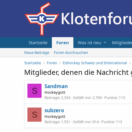
Startseite
Foren
Was ist neu
Mitgliede
Neue Beiträge
Foren durchsuchen
Startseite
Foren
Eishockey Schweiz und International
Mitglieder, denen die Nachricht 
Sandman
S
Hockeygott
Beiträge
2.334
Gefällt mir
2.769
Punkte
113
subzero
S
Hockeygott
Beiträge
1.531
Gefällt mir
814
Punkte
113