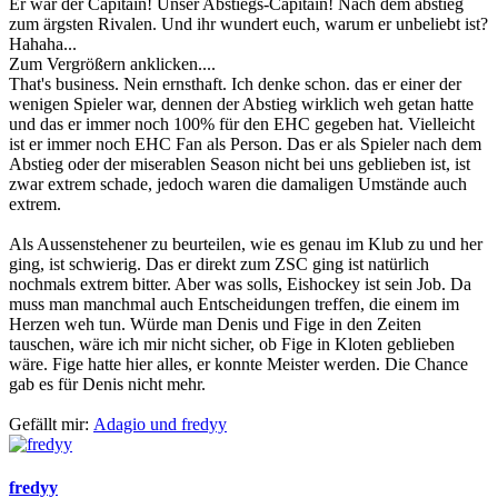
Er war der Capitain! Unser Abstiegs-Capitain! Nach dem abstieg
zum ärgsten Rivalen. Und ihr wundert euch, warum er unbeliebt ist?
Hahaha...
Zum Vergrößern anklicken....
That's business. Nein ernsthaft. Ich denke schon. das er einer der
wenigen Spieler war, dennen der Abstieg wirklich weh getan hatte
und das er immer noch 100% für den EHC gegeben hat. Vielleicht
ist er immer noch EHC Fan als Person. Das er als Spieler nach dem
Abstieg oder der miserablen Season nicht bei uns geblieben ist, ist
zwar extrem schade, jedoch waren die damaligen Umstände auch
extrem.
Als Aussenstehener zu beurteilen, wie es genau im Klub zu und her
ging, ist schwierig. Das er direkt zum ZSC ging ist natürlich
nochmals extrem bitter. Aber was solls, Eishockey ist sein Job. Da
muss man manchmal auch Entscheidungen treffen, die einem im
Herzen weh tun. Würde man Denis und Fige in den Zeiten
tauschen, wäre ich mir nicht sicher, ob Fige in Kloten geblieben
wäre. Fige hatte hier alles, er konnte Meister werden. Die Chance
gab es für Denis nicht mehr.
Gefällt mir:
Adagio
und
fredyy
fredyy